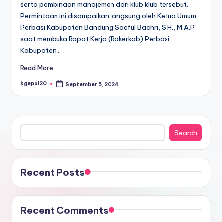
serta pembinaan manajemen dari klub klub tersebut.
Permintaan ini disampaikan langsung oleh Ketua Umum
Perbasi Kabupaten Bandung Saeful Bachri, S.H., M.A.P
saat membuka Rapat Kerja (Rakerkab) Perbasi
Kabupaten…
Read More
kgepul20
September 5, 2024
Posted
by
Search
Search
Recent Posts
Recent Comments