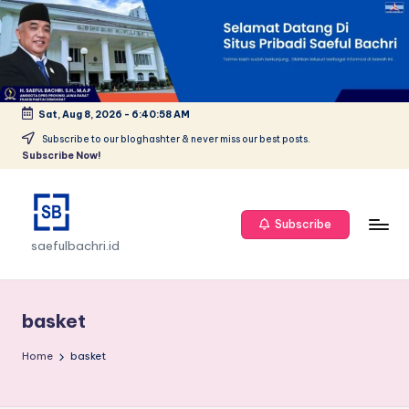
Skip
to
content
Sat, Aug 8, 2026
-
6:40:58 AM
Subscribe to our bloghashter & never miss our best posts.
Subscribe Now!
Subscribe
saefulbachri.id
basket
Home
basket