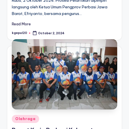
Rabu, 2 Oktober 2024. Prosesi Pelantikan dipimpin
langsung oleh Ketua Umum Pengprov Perbasi Jawa
Barat, Efriyanto, bersama pengurus…
Read More
kgepul20
October 2, 2024
Posted
by
Posted
Olahraga
in