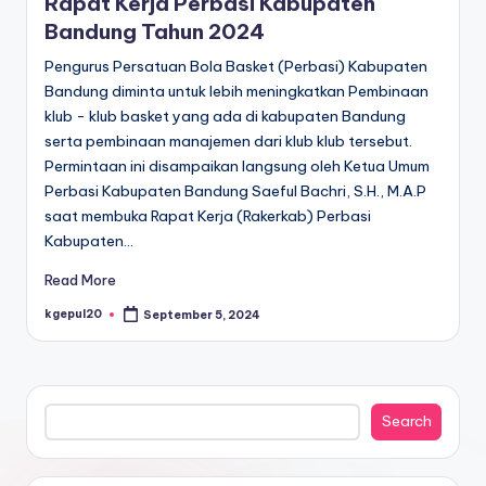
Rapat Kerja Perbasi Kabupaten
Bandung Tahun 2024
Pengurus Persatuan Bola Basket (Perbasi) Kabupaten
Bandung diminta untuk lebih meningkatkan Pembinaan
klub - klub basket yang ada di kabupaten Bandung
serta pembinaan manajemen dari klub klub tersebut.
Permintaan ini disampaikan langsung oleh Ketua Umum
Perbasi Kabupaten Bandung Saeful Bachri, S.H., M.A.P
saat membuka Rapat Kerja (Rakerkab) Perbasi
Kabupaten…
Read More
kgepul20
September 5, 2024
Posted
by
Search
Search