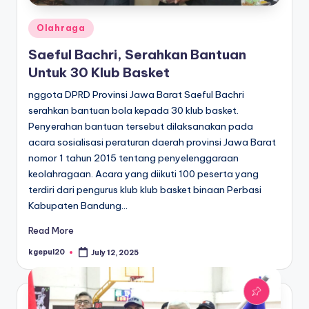
Posted
Olahraga
in
Saeful Bachri, Serahkan Bantuan
Untuk 30 Klub Basket
nggota DPRD Provinsi Jawa Barat Saeful Bachri
serahkan bantuan bola kepada 30 klub basket.
Penyerahan bantuan tersebut dilaksanakan pada
acara sosialisasi peraturan daerah provinsi Jawa Barat
nomor 1 tahun 2015 tentang penyelenggaraan
keolahragaan. Acara yang diikuti 100 peserta yang
terdiri dari pengurus klub klub basket binaan Perbasi
Kabupaten Bandung…
Read More
kgepul20
July 12, 2025
Posted
by