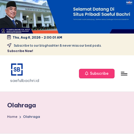
Skip
to
content
Thu, Aug 6, 2026
-
2:00:01 AM
Subscribe to our bloghashter & never miss our best posts.
Subscribe Now!
Subscribe
saefulbachri.id
Olahraga
Home
Olahraga