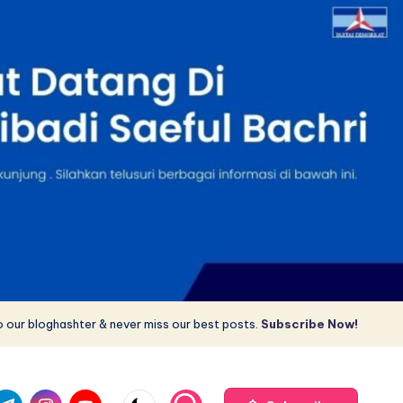
 our bloghashter & never miss our best posts.
Subscribe Now!
com
r.com
.me
instagram.com
youtube.com