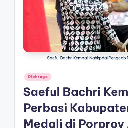
Saeful Bachri Kembali Nahkpdai Pengca
Posted
Olahraga
in
Saeful Bachri Kem
Perbasi Kabupate
Medali di Porprov