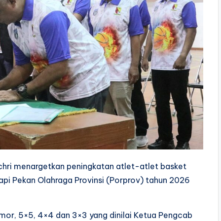
achri menargetkan peningkatan atlet-atlet basket
pi Pekan Olahraga Provinsi (Porprov) tahun 2026
 nomor, 5×5, 4×4 dan 3×3 yang dinilai Ketua Pengcab