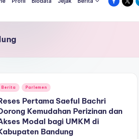
me
Profil
Biodata
Jejak
Berita
dung
Posted
Berita
Parlemen
n
Reses Pertama Saeful Bachri
Dorong Kemudahan Perizinan dan
Akses Modal bagi UMKM di
Kabupaten Bandung