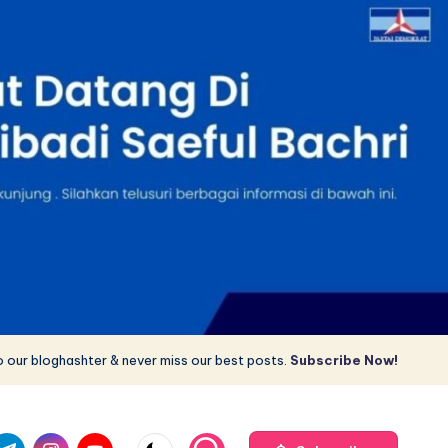
 our bloghashter & never miss our best posts.
Subscribe Now!
com
r.com
.me
instagram.com
youtube.com