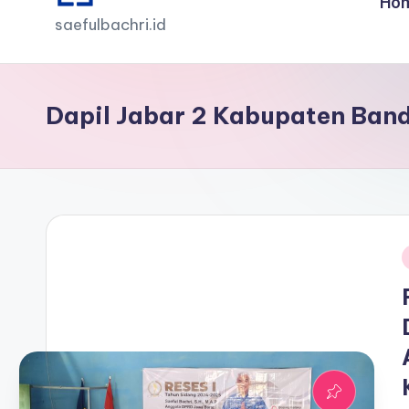
Ho
saefulbachri.id
Dapil Jabar 2 Kabupaten Ban
i