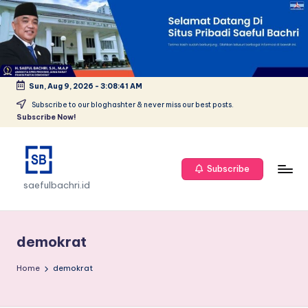
Skip
to
content
Sun, Aug 9, 2026
-
3:08:41 AM
Subscribe to our bloghashter & never miss our best posts.
Subscribe Now!
Subscribe
saefulbachri.id
demokrat
Home
demokrat