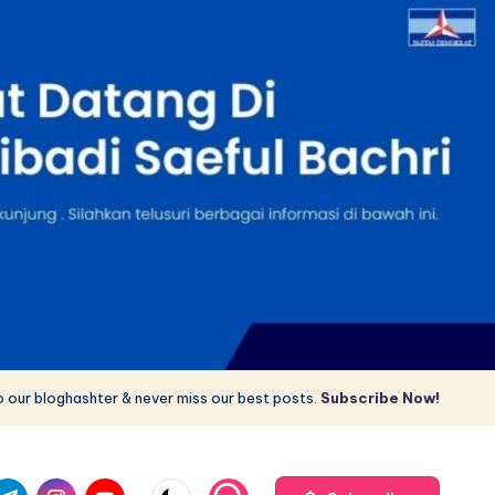
 our bloghashter & never miss our best posts.
Subscribe Now!
com
r.com
.me
instagram.com
youtube.com