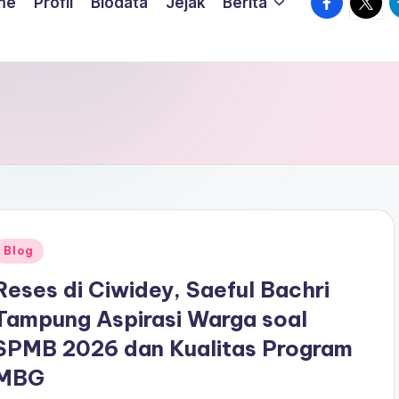
me
Profil
Biodata
Jejak
Berita
Posted
Blog
n
Reses di Ciwidey, Saeful Bachri
Tampung Aspirasi Warga soal
SPMB 2026 dan Kualitas Program
MBG