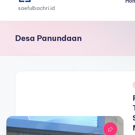
Ho
saefulbachri.id
Desa Panundaan
i