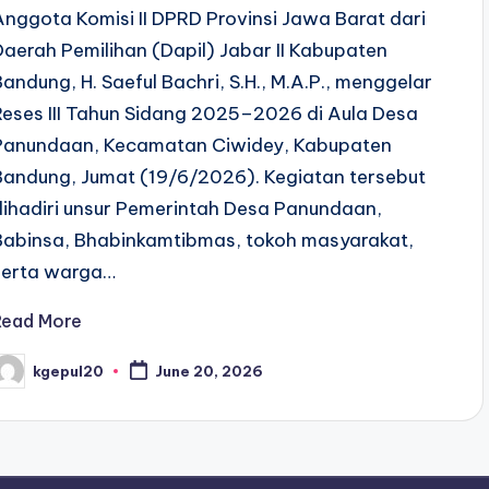
Anggota Komisi II DPRD Provinsi Jawa Barat dari
Daerah Pemilihan (Dapil) Jabar II Kabupaten
Bandung, H. Saeful Bachri, S.H., M.A.P., menggelar
Reses III Tahun Sidang 2025–2026 di Aula Desa
Panundaan, Kecamatan Ciwidey, Kabupaten
Bandung, Jumat (19/6/2026). Kegiatan tersebut
dihadiri unsur Pemerintah Desa Panundaan,
Babinsa, Bhabinkamtibmas, tokoh masyarakat,
serta warga…
Read More
kgepul20
June 20, 2026
osted
y