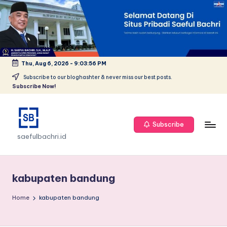
Skip
to
content
Thu, Aug 6, 2026
-
9:03:56 PM
Subscribe to our bloghashter & never miss our best posts.
Subscribe Now!
Subscribe
saefulbachri.id
kabupaten bandung
Home
kabupaten bandung