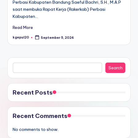
Perbasi Kabupaten Bandung Saeful Bachri, S.H., M.A.P
saat membuka Rapat Kerja (Rakerkab) Perbasi
Kabupaten…
Read More
kgepul20
September 5, 2024
Posted
by
Search
Search
Recent Posts
Recent Comments
No comments to show.