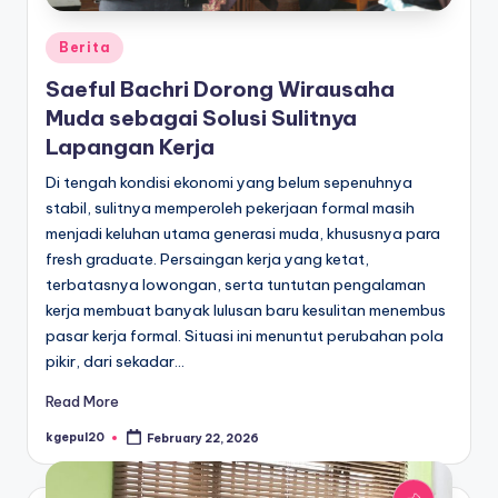
Posted
Berita
in
Saeful Bachri Dorong Wirausaha
Muda sebagai Solusi Sulitnya
Lapangan Kerja
Di tengah kondisi ekonomi yang belum sepenuhnya
stabil, sulitnya memperoleh pekerjaan formal masih
menjadi keluhan utama generasi muda, khususnya para
fresh graduate. Persaingan kerja yang ketat,
terbatasnya lowongan, serta tuntutan pengalaman
kerja membuat banyak lulusan baru kesulitan menembus
pasar kerja formal. Situasi ini menuntut perubahan pola
pikir, dari sekadar…
Read More
kgepul20
February 22, 2026
Posted
by