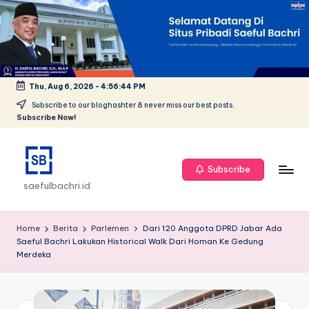
Skip
to
content
Thu, Aug 6, 2026
-
4:56:44 PM
Subscribe to our bloghashter & never miss our best posts.
Subscribe Now!
Subscribe
saefulbachri.id
Home
Berita
Parlemen
Dari 120 Anggota DPRD Jabar Ada
Saeful Bachri Lakukan Historical Walk Dari Homan Ke Gedung
Merdeka