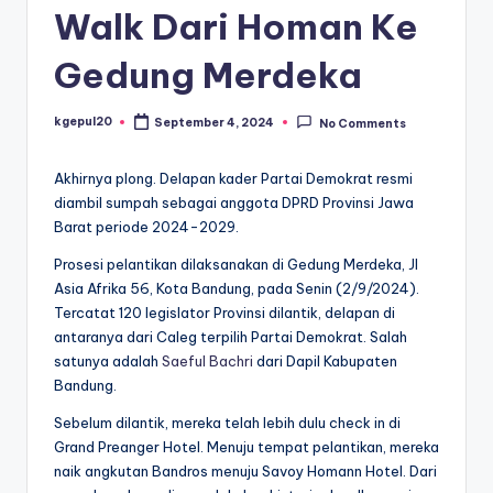
Walk Dari Homan Ke
Gedung Merdeka
kgepul20
September 4, 2024
No Comments
Posted
by
Akhirnya plong. Delapan kader Partai Demokrat resmi
diambil sumpah sebagai anggota DPRD Provinsi Jawa
Barat periode 2024-2029.
Prosesi pelantikan dilaksanakan di Gedung Merdeka, Jl
Asia Afrika 56, Kota Bandung, pada Senin (2/9/2024).
Tercatat 120 legislator Provinsi dilantik, delapan di
antaranya dari Caleg terpilih Partai Demokrat. Salah
satunya adalah
Saeful Bachri
dari Dapil Kabupaten
Bandung.
Sebelum dilantik, mereka telah lebih dulu check in di
Grand Preanger Hotel. Menuju tempat pelantikan, mereka
naik angkutan Bandros menuju Savoy Homann Hotel. Dari