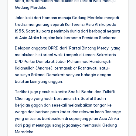
sana, baru kemudian melakukan historical walk menuju
Gedung Merdeka.
Jalan kaki dari Homann menuju Gedung Merdeka menjadi
tradisi mengenang sejarah Konferensi Asia Afrika pada
1955. Saat itu para pemimpin dunia dari berbagai negara
di Asia Afrika berjalan kaki bersama Presiden Soekarno.
Delapan anggota DPRD dari “Partai Bintang Mercy” yang
melakukan historical walk tampak ditemani Sekretaris
DPD Partai Demokrat Jabar Muhammad Handarujati
Kalamullah (Androe), termasuk dr Ratnawati, satu-
satunya Srikandi Demokrat senyum bahagia dengan
balutan kain yang anggun.
Terlihat juga penuh sukacita Saeful Bachri dan Zulkifli
Chaniago yang hadir bersama istri. Saeful Bachri
berjalan gagah dan sesekali melambaikan tangan ke
warga dan barisan para kader dan relawan Imah Rancage
yang antusias berdesakan di sepenjang jalan Asia Afrika
dari pagi menunggu sang jagoannya memasuki Gedung
Meredeka.